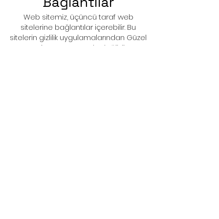
Bağlantılar
Web sitemiz, üçüncü taraf web
sitelerine bağlantılar içerebilir. Bu
sitelerin gizlilik uygulamalarından Güzel
Organizasyon sorumlu değildir. Bu
siteleri ziyaret etmeden önce, ilgili
web sitelerinin gizlilik politikalarını
gözden geçirmenizi öneririz.
7. Gizlilik
Sözleşmesinde
Değişiklikler
Bu gizlilik sözleşmesi, zaman zaman
güncellenebilir. Herhangi bir değişiklik
yapıldığında, bu sayfada
güncellenmiş sürüm yayınlanacaktır.
Gizlilik politikamızdaki değişikliklerden
haberdar olmak için bu sayfayı düzenli
olarak ziyaret etmenizi öneririz.